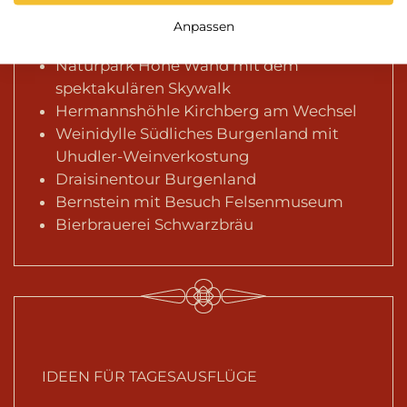
Opernfestspiele St. Margarethen
Anpassen
Besuch bei der Kräuterwirtin
Naturpark Hohe Wand mit dem
spektakulären Skywalk
Hermannshöhle Kirchberg am Wechsel
Weinidylle Südliches Burgenland mit
Uhudler-Weinverkostung
Draisinentour Burgenland
Bernstein mit Besuch Felsenmuseum
Bierbrauerei Schwarzbräu
IDEEN FÜR TAGESAUSFLÜGE