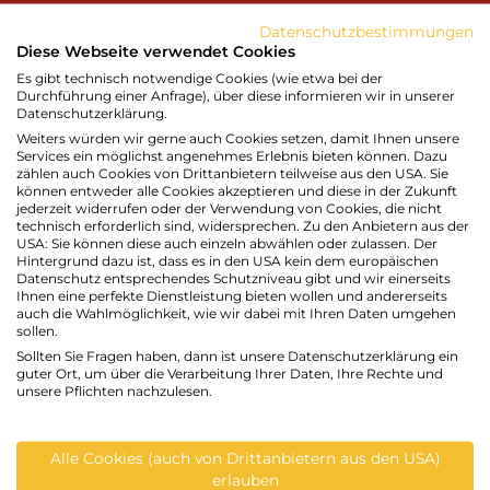
Gerne senden wir Ihnen unsere Busmappe mit
Datenschutzbestimmungen
Diese Webseite verwendet Cookies
einer ausführlichen Beschreibung der einzelnen
Es gibt technisch notwendige Cookies (wie etwa bei der
Programme!
Durchführung einer Anfrage), über diese informieren wir in unserer
Datenschutzerklärung.
Weiters würden wir gerne auch Cookies setzen, damit Ihnen unsere
Services ein möglichst angenehmes Erlebnis bieten können. Dazu
zählen auch Cookies von Drittanbietern teilweise aus den USA. Sie
können entweder alle Cookies akzeptieren und diese in der Zukunft
jederzeit widerrufen oder der Verwendung von Cookies, die nicht
technisch erforderlich sind, widersprechen. Zu den Anbietern aus der
IDEEN FÜR HALBTAGESAUSFLÜGE
USA: Sie können diese auch einzeln abwählen oder zulassen. Der
Hintergrund dazu ist, dass es in den USA kein dem europäischen
Datenschutz entsprechendes Schutzniveau gibt und wir einerseits
Bucklige Welt mit Wehrkirchenstraße
Ihnen eine perfekte Dienstleistung bieten wollen und andererseits
auch die Wahlmöglichkeit, wie wir dabei mit Ihren Daten umgehen
und Mostwirtshausbesuch oder
sollen.
Schnapsverkostung
Sollten Sie Fragen haben, dann ist unsere Datenschutzerklärung ein
guter Ort, um über die Verarbeitung Ihrer Daten, Ihre Rechte und
Stadtrundgang Kirchschlag mit
unsere Pflichten nachzulesen.
Heimatmuseum und Burgruine
Passionsspiele Kirchschlag im 5 Jahres
Zyklus - 2027
Alle Cookies (auch von Drittanbietern aus den USA)
erlauben
Seefestspiele Mörbisch oder