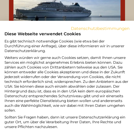
Datenschutzbestimmungen
Diese Webseite verwendet Cookies
Es gibt technisch notwendige Cookies (wie etwa bei der
Durchführung einer Anfrage), über diese informieren wir in unserer
WIR GÖNNEN UNS EINE KLEINE
Datenschutzerklärung.
Weiters würden wir gerne auch Cookies setzen, damit Ihnen unsere
AUSZEIT!
Services ein möglichst angenehmes Erlebnis bieten können. Dazu
zählen auch Cookies von Drittanbietern teilweise aus den USA. Sie
können entweder alle Cookies akzeptieren und diese in der Zukunft
Liebe Gäste, von Sonntag 26. Juli bis
jederzeit widerrufen oder der Verwendung von Cookies, die nicht
technisch erforderlich sind, widersprechen. Zu den Anbietern aus der
Dienstag 11. August machen wir eine kurze
USA: Sie können diese auch einzeln abwählen oder zulassen. Der
Verschnaufpause. Ab Mittwoch 12. August
Hintergrund dazu ist, dass es in den USA kein dem europäischen
Datenschutz entsprechendes Schutzniveau gibt und wir einerseits
sind wir wieder voller Energie und freuen
Ihnen eine perfekte Dienstleistung bieten wollen und andererseits
auch die Wahlmöglichkeit, wie wir dabei mit Ihren Daten umgehen
uns darauf, euch mit unseren
sollen.
Köstlichkeiten und unserer
Sollten Sie Fragen haben, dann ist unsere Datenschutzerklärung ein
Gastfreundschaft zu verwöhnen.
guter Ort, um über die Verarbeitung Ihrer Daten, Ihre Rechte und
unsere Pflichten nachzulesen.