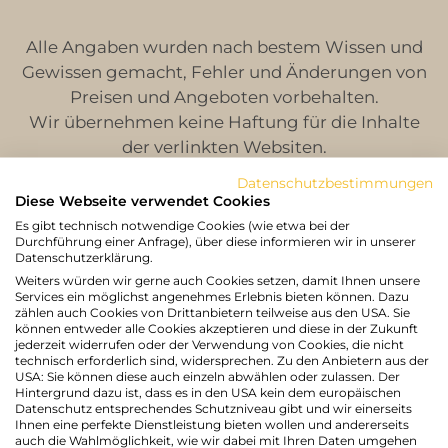
Alle Angaben wurden nach bestem Wissen und
Gewissen gemacht, Fehler und Änderungen von
Preisen und Angeboten vorbehalten.
Wir übernehmen keine Haftung für die Inhalte
der verlinkten Websiten.
Copyright Photos: Unternehmen Mayrhofer/A.Z.,
Datenschutzbestimmungen
Hönig, N.Ö.Werbung/Rita Newman, Kremsl
Diese Webseite verwendet Cookies
Fotografie, Wiener Alpen, außer wo anderwertig
Es gibt technisch notwendige Cookies (wie etwa bei der
Durchführung einer Anfrage), über diese informieren wir in unserer
angegeben
Datenschutzerklärung.
Weiters würden wir gerne auch Cookies setzen, damit Ihnen unsere
Services ein möglichst angenehmes Erlebnis bieten können. Dazu
zählen auch Cookies von Drittanbietern teilweise aus den USA. Sie
können entweder alle Cookies akzeptieren und diese in der Zukunft
jederzeit widerrufen oder der Verwendung von Cookies, die nicht
technisch erforderlich sind, widersprechen. Zu den Anbietern aus der
USA: Sie können diese auch einzeln abwählen oder zulassen. Der
Hintergrund dazu ist, dass es in den USA kein dem europäischen
Datenschutz entsprechendes Schutzniveau gibt und wir einerseits
Ihnen eine perfekte Dienstleistung bieten wollen und andererseits
auch die Wahlmöglichkeit, wie wir dabei mit Ihren Daten umgehen