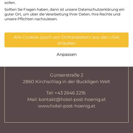
sollen.
Sollten Sie Fragen haben, dann ist unsere Datenschutzerklärung ein
guter Ort, um über die Verarbeitung Ihrer Daten, Ihre Rechte und
unsere Pflichten nachzulesen.
Alle Cookies (auch von Drittanbietern aus den USA)
erlauben
KONTAKT
Anpassen
Hotel Post - Hönigwirt
Günserstraße 2
2860 Kirchschlag in der Buckligen Welt
Tel:
+43 2646 2216
Mail:
kontakt@hotel-post-hoenig.at
www.hotel-post-hoenig.at