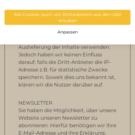
jeweiligen Nutzers senden. Die IP-
Adresse ist damit für die Darstellung
Alle Cookies (auch von Drittanbietern aus den USA)
dieser Inhalte erforderlich. Wir
erlauben
bemühen uns nur solche Inhalte zu
verwenden, deren jeweilige Anbieter
Anpassen
die IP-Adresse lediglich zur
Auslieferung der Inhalte verwenden.
Jedoch haben wir keinen Einfluss
darauf, falls die Dritt-Anbieter die IP-
Adresse z.B. für statistische Zwecke
speichern. Soweit dies uns bekannt ist,
klären wir die Nutzer darüber auf.
NEWSLETTER
Sie haben die Möglichkeit, über unsere
Website unseren Newsletter zu
abonnieren. Hierfür benötigen wir Ihre
E-Mail-Adresse und ihre Erklärung,