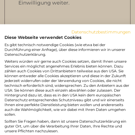
Einwilligung weiter.
Datenschutzbestimmungen
Diese Webseite verwendet Cookies
EINBINDUNG VON DIENSTEN UND
Es gibt technisch notwendige Cookies (wie etwa bei der
INHALTEN DRITTER
Durchführung einer Anfrage), über diese informieren wir in unserer
Es kann vorkommen, dass innerhalb
Datenschutzerklärung.
dieses Onlineangebotes Inhalte
Weiters würden wir gerne auch Cookies setzen, damit Ihnen unsere
Services ein möglichst angenehmes Erlebnis bieten können. Dazu
Dritter, wie zum Beispiel Videos von
zählen auch Cookies von Drittanbietern teilweise aus den USA. Sie
können entweder alle Cookies akzeptieren und diese in der Zukunft
YouTube oder Kartenmaterial von
jederzeit widerrufen oder der Verwendung von Cookies, die nicht
Google-Maps eingebunden werden.
technisch erforderlich sind, widersprechen. Zu den Anbietern aus der
USA: Sie können diese auch einzeln abwählen oder zulassen. Der
Dies setzt immer voraus, dass die
Hintergrund dazu ist, dass es in den USA kein dem europäischen
Anbieter dieser Inhalte (nachfolgend
Datenschutz entsprechendes Schutzniveau gibt und wir einerseits
Ihnen eine perfekte Dienstleistung bieten wollen und andererseits
bezeichnet als "Dritt-Anbieter") die IP-
auch die Wahlmöglichkeit, wie wir dabei mit Ihren Daten umgehen
Adresse der Nutzer wahrnehmen.
sollen.
Denn ohne die IP-Adresse, könnten sie
Sollten Sie Fragen haben, dann ist unsere Datenschutzerklärung ein
guter Ort, um über die Verarbeitung Ihrer Daten, Ihre Rechte und
die Inhalte nicht an den Browser des
unsere Pflichten nachzulesen.