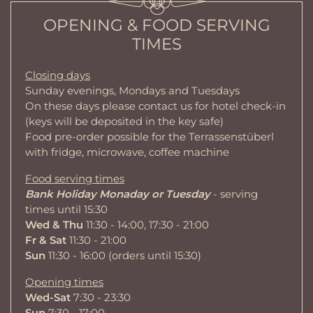
OPENING & FOOD SERVING
TIMES
Closing days
Sunday evenings, Mondays and Tuesdays
On these days please contact us for hotel check-in
(keys will be deposited in the key safe)
Food pre-order possible for the Terrassenstüberl
with fridge, microwave, coffee machine
Food serving times
Bank Holiday Monaday or Tuesday
- serving
times until 15:30
Wed & Thu
11:30 - 14:00, 17:30 - 21:00
Fr & Sat
11:30 - 21:00
Sun
11:30 - 16:00 (orders until 15:30)
Opening times
Wed-Sat
7:30 - 23:30
Sun
7:30 - 17:00