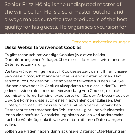
Senior Fritz Hönig is the undisputed master of
the wine cellar. He is also a master butcher and
always makes sure the raw produce is of the best
quality for his guests. He organises excursion for
our coach group guests and loves wine tastings.
Datenschutzbestimmungen
Diese Webseite verwendet Cookies
Christa
Es gibt technisch notwendige Cookies (wie etwa bei der
Durchführung einer Anfrage), über diese informieren wir in unserer
Datenschutzerklärung.
Senior Christa Hönig is always there for her
Weiters würden wir gerne auch Cookies setzen, damit Ihnen unsere
guests daily needs. She devotes a lot of her time
Services ein möglichst angenehmes Erlebnis bieten können. Dazu
to the flowers and plants in and around the hotel.
zählen auch Cookies von Drittanbietern teilweise aus den USA. Sie
können entweder alle Cookies akzeptieren und diese in der Zukunft
In her spare time she loves to be an "Omi" and
jederzeit widerrufen oder der Verwendung von Cookies, die nicht
technisch erforderlich sind, widersprechen. Zu den Anbietern aus der
makes fabulous apple compotte and
USA: Sie können diese auch einzeln abwählen oder zulassen. Der
Kaiserschmarren for her grand children.
Hintergrund dazu ist, dass es in den USA kein dem europäischen
Datenschutz entsprechendes Schutzniveau gibt und wir einerseits
Ihnen eine perfekte Dienstleistung bieten wollen und andererseits
auch die Wahlmöglichkeit, wie wir dabei mit Ihren Daten umgehen
sollen.
Sollten Sie Fragen haben, dann ist unsere Datenschutzerklärung ein